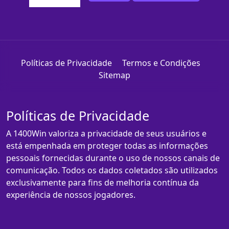
Políticas de Privacidade
Termos e Condições
Sitemap
Políticas de Privacidade
A 1400Win valoriza a privacidade de seus usuários e
está empenhada em proteger todas as informações
pessoais fornecidas durante o uso de nossos canais de
comunicação. Todos os dados coletados são utilizados
exclusivamente para fins de melhoria contínua da
experiência de nossos jogadores.