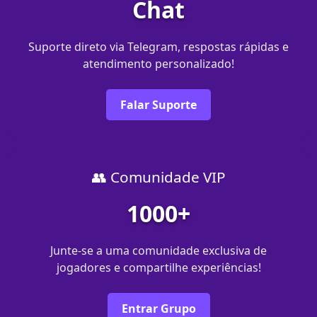
Chat
Suporte direto via Telegram, respostas rápidas e
atendimento personalizado!
Falar Suporte
👥 Comunidade VIP
1000+
Junte-se a uma comunidade exclusiva de
jogadores e compartilhe experiências!
Entrar Grupo