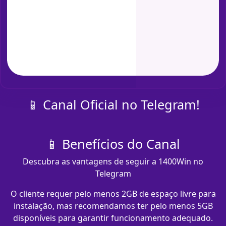
📱 Canal Oficial no Telegram!
📱 Benefícios do Canal
Descubra as vantagens de seguir a 1400Win no
Telegram
O cliente requer pelo menos 2GB de espaço livre para
instalação, mas recomendamos ter pelo menos 5GB
disponíveis para garantir funcionamento adequado.