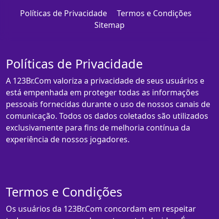
Políticas de Privacidade
Termos e Condições
Sitemap
Políticas de Privacidade
A 123Br.Com valoriza a privacidade de seus usuários e
está empenhada em proteger todas as informações
pessoais fornecidas durante o uso de nossos canais de
comunicação. Todos os dados coletados são utilizados
exclusivamente para fins de melhoria contínua da
experiência de nossos jogadores.
Termos e Condições
Os usuários da 123Br.Com concordam em respeitar