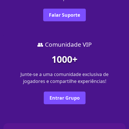
Falar Suporte
👥 Comunidade VIP
1000+
Junte-se a uma comunidade exclusiva de
jogadores e compartilhe experiências!
Entrar Grupo