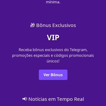
mínima.
🎁 Bônus Exclusivos
VIP
Receba bônus exclusivos do Telegram,
promoções especiais e códigos promocionais
únicos!
Ver Bônus
📢 Notícias em Tempo Real