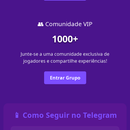
👥 Comunidade VIP
1000+
Junte-se a uma comunidade exclusiva de
jogadores e compartilhe experiências!
Entrar Grupo
📱 Como Seguir no Telegram