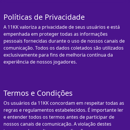
Políticas de Privacidade
A 11KK valoriza a privacidade de seus usuários e está
empenhada em proteger todas as informações
pessoais fornecidas durante o uso de nossos canais de
comunicação. Todos os dados coletados são utilizados
exclusivamente para fins de melhoria contínua da
experiência de nossos jogadores.
Termos e Condições
Os usuários da 11KK concordam em respeitar todas as
regras e regulamentos estabelecidos. É importante ler
e entender todos os termos antes de participar de
nossos canais de comunicação. A violação destes