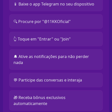
📱 Baixe o app Telegram no seu dispositivo
🔍 Procure por "@11KKOficial"
👆 Toque em "Entrar" ou "Join"
🔔 Ative as notificações para não perder
nada
💬 Participe das conversas e interaja
🎁 Receba bônus exclusivos
automaticamente