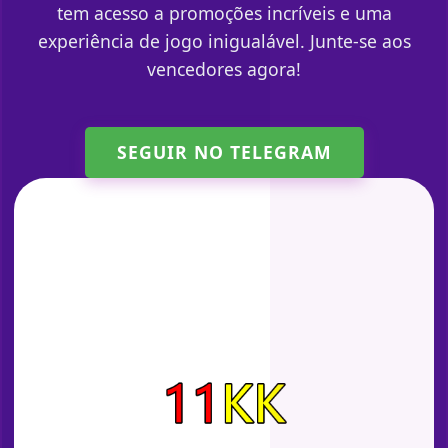
tem acesso a promoções incríveis e uma
experiência de jogo inigualável. Junte-se aos
vencedores agora!
SEGUIR NO TELEGRAM