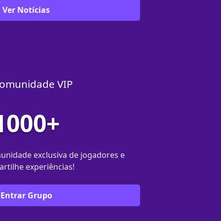
Ver Notícias
Comunidade VIP
1000+
unidade exclusiva de jogadores e
rtilhe experiências!
Entrar Grupo