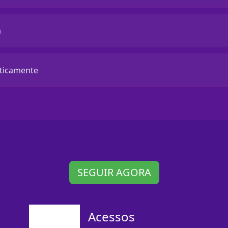
a
aticamente
SEGUIR AGORA
Acessos