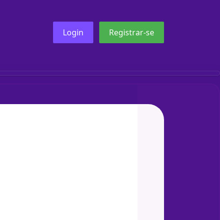
Login
Registrar-se