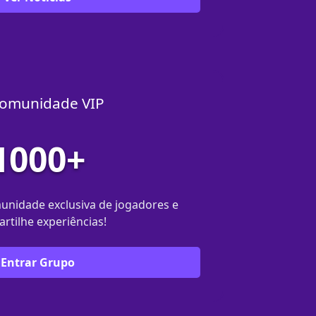
Comunidade VIP
1000+
unidade exclusiva de jogadores e
rtilhe experiências!
Entrar Grupo