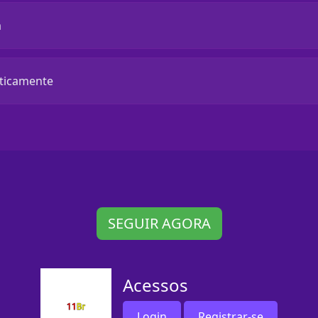
a
aticamente
SEGUIR AGORA
Acessos
Login
Registrar-se