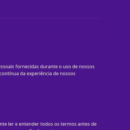
essoais fornecidas durante o uso de nossos
 contínua da experiência de nossos
nte ler e entender todos os termos antes de