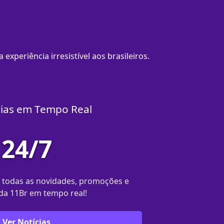
xperiência irresistível aos brasileiros.
cias em Tempo Real
24/7
e todas as novidades, promoções e
da 11Br em tempo real!
Ver Notícias