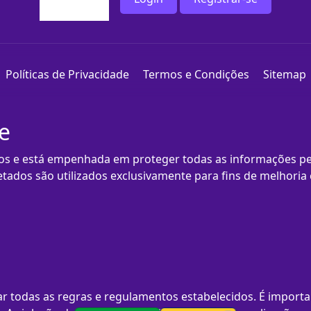
Políticas de Privacidade
Termos e Condições
Sitemap
de
rios e está empenhada em proteger todas as informações p
tados são utilizados exclusivamente para fins de melhoria
 todas as regras e regulamentos estabelecidos. É importa