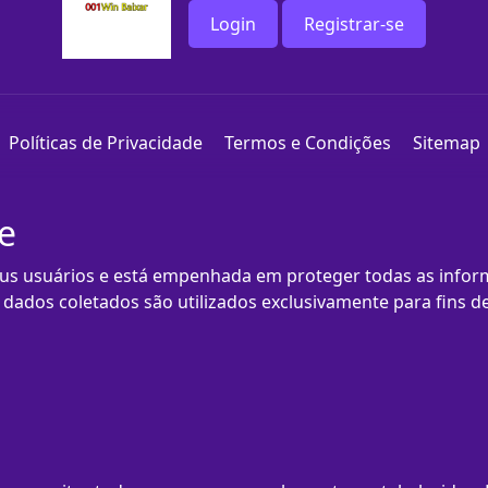
Login
Registrar-se
Políticas de Privacidade
Termos e Condições
Sitemap
de
seus usuários e está empenhada em proteger todas as info
dados coletados são utilizados exclusivamente para fins d