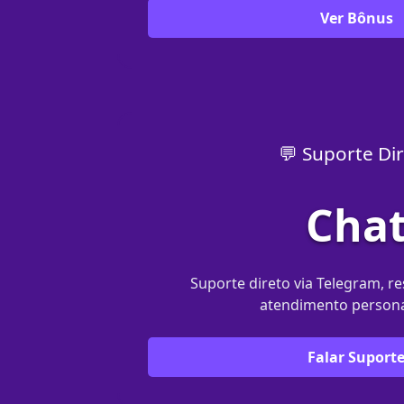
Ver Bônus
💬 Suporte Di
Cha
Suporte direto via Telegram, r
atendimento persona
Falar Suport