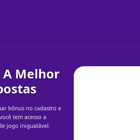
r A Melhor
postas
har bônus no cadastro e
você tem acesso a
e jogo inigualável.