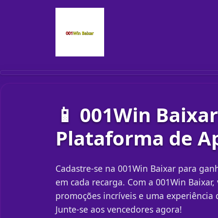
📱 001Win Baixa
Plataforma de A
Cadastre-se na 001Win Baixar para gan
em cada recarga. Com a 001Win Baixar, 
promoções incríveis e uma experiência d
Junte-se aos vencedores agora!