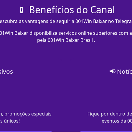
📱 Benefícios do Canal
escubra as vantagens de seguir a 001Win Baixar no Telegr
001Win Baixar disponibiliza serviços online superiores com a
pela 001Win Baixar Brasil .
sivos
📢 Notí
m, promoções especiais
Fique por dentro d
s únicos!
eventos da 0