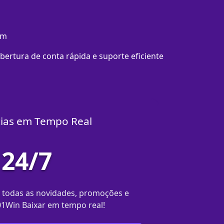
am
bertura de conta rápida e suporte eficiente
cias em Tempo Real
24/7
e todas as novidades, promoções e
01Win Baixar em tempo real!