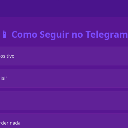
📱 Como Seguir no Telegram
ositivo
ial"
erder nada