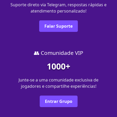
Suporte direto via Telegram, respostas rápidas e
atendimento personalizado!
Falar Suporte
👥 Comunidade VIP
1000+
Junte-se a uma comunidade exclusiva de
jogadores e compartilhe experiências!
Entrar Grupo