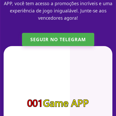
APP, você tem acesso a promoções incríveis e uma
experiência de jogo inigualável. Junte-se aos
vencedores agora!
SEGUIR NO TELEGRAM